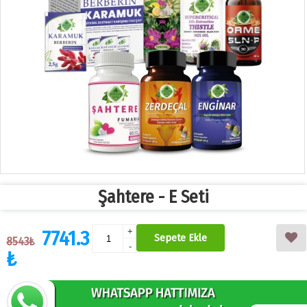
Şahtere - E Seti
7741.3
+
Sepete Ekle
8543₺
-
₺