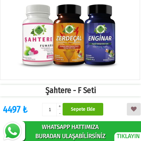
Şahtere - F Seti
4497 ₺
+
Sepete Ekle
-