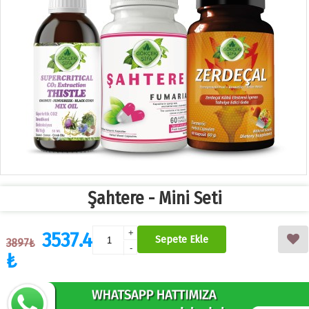
Şahtere - Mini Seti
3537.4
+
Sepete Ekle
3897₺
-
₺