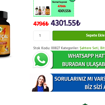
Normal Seçenek
4796₺
4301.55₺
4301.55₺
4796₺
Sepete Ekle
Stok Kodu:
00827
Kategoriler:
Şahtere Seti
,
Bit