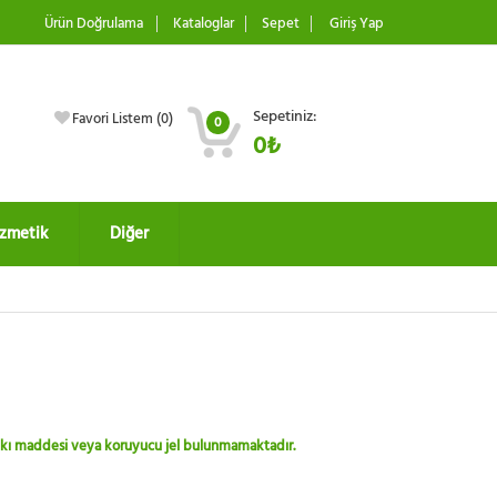
Ürün Doğrulama
Kataloglar
Sepet
Giriş Yap
Sepetiniz:
Favori Listem (
0
)
0
0₺
zmetik
Diğer
 katkı maddesi veya koruyucu jel bulunmamaktadır.