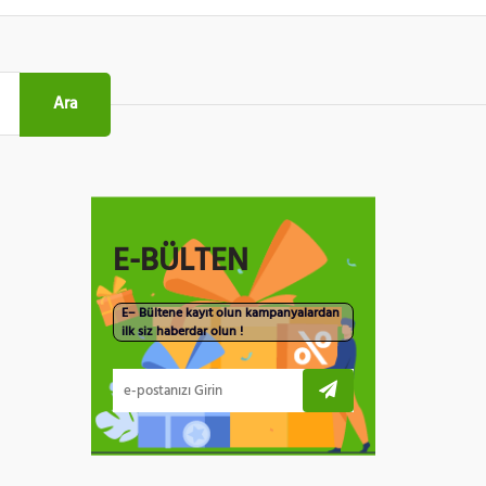
Ara
E-BÜLTEN
E– Bültene kayıt olun kampanyalardan
ilk siz haberdar olun !