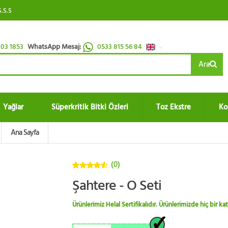
S.S.S
03 1853
WhatsApp Mesaj:
0533 815 56 84
Ara
Yağlar
Süperkritik Bitki Özleri
Toz Ekstre
Ko
Ana Sayfa
(0)
4.5
5
Şahtere - O Seti
üzerinden
Ürünlerimiz Helal Sertifikalıdır. Ürünlerimizde hiç bir