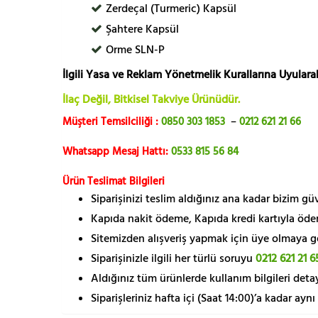
Zerdeçal (Turmeric) Kapsül
Şahtere Kapsül
Orme SLN-P
İlgili Yasa ve Reklam Yönetmelik Kurallarına Uyularak
İlaç Değil, Bitkisel Takviye Ürünüdür.
Müşteri Temsilciliği :
0850 303 1853
–
0212 621 21 66
Whatsapp Mesaj Hattı:
0533 815 56 84
Ürün Teslimat Bilgileri
Siparişinizi teslim aldığınız ana kadar bizim g
Kapıda nakit ödeme, Kapıda kredi kartıyla öde
Sitemizden alışveriş yapmak için üye olmaya gere
Siparişinizle ilgili her türlü soruyu
0212 621 21 6
Aldığınız tüm ürünlerde kullanım bilgileri detay
Siparişleriniz hafta içi (Saat 14:00)’a kadar aynı