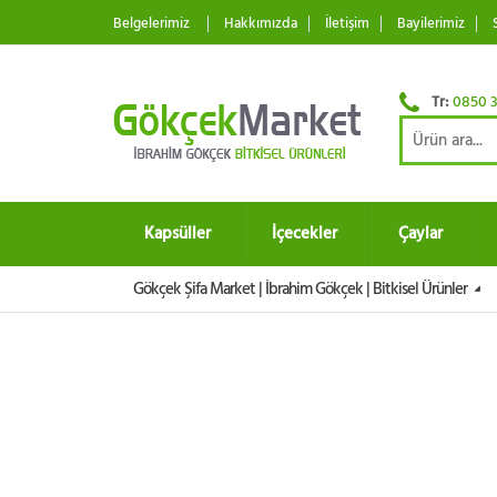
Belgelerimiz
Hakkımızda
İletişim
Bayilerimiz
Tr:
0850 3
Kapsüller
İçecekler
Çaylar
Gökçek Şifa Market | İbrahim Gökçek | Bitkisel Ürünler