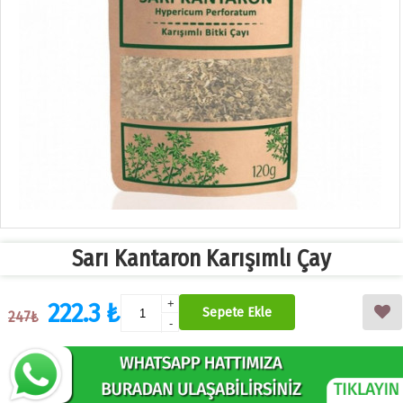
Sarı Kantaron Karışımlı Çay
222.3 ₺
+
Sepete Ekle
247₺
-