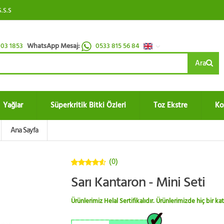
S.S.S
03 1853
WhatsApp Mesaj:
0533 815 56 84
Ara
Yağlar
Süperkritik Bitki Özleri
Toz Ekstre
Ko
Ana Sayfa
(0)
4.5
5
Sarı Kantaron - Mini Seti
üzerinden
Ürünlerimiz Helal Sertifikalıdır. Ürünlerimizde hiç bir