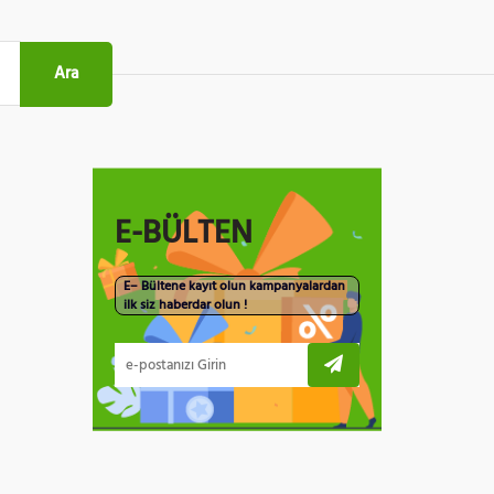
Ara
E-BÜLTEN
E– Bültene kayıt olun kampanyalardan
ilk siz haberdar olun !