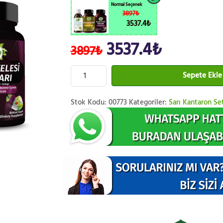
Normal Seçenek
3897₺
3537.4₺
3537.4₺
3897₺
Sepete Ekle
Stok Kodu:
00773
Kategoriler:
Sarı Kantaron Se