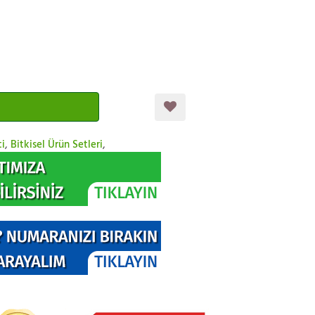
ti
,
Bitkisel Ürün Setleri
,