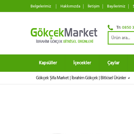
Belgelerimiz
Hakkımızda
İletişim
Bayilerimiz
Tr:
0850 3
Kapsüller
İçecekler
Çaylar
Gökçek Şifa Market | İbrahim Gökçek | Bitkisel Ürünler