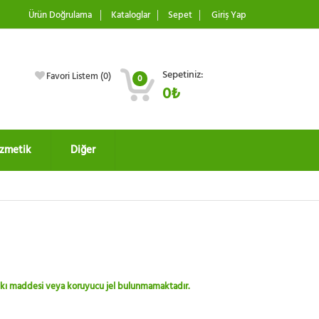
Ürün Doğrulama
Kataloglar
Sepet
Giriş Yap
Sepetiniz:
Favori Listem (
0
)
0
0₺
zmetik
Diğer
 katkı maddesi veya koruyucu jel bulunmamaktadır.