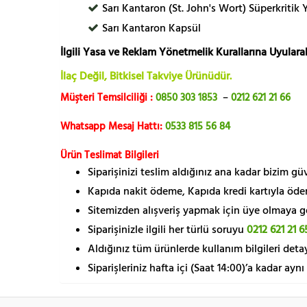
Sarı Kantaron (St. John's Wort) Süperkritik 
Sarı Kantaron Kapsül
İlgili Yasa ve Reklam Yönetmelik Kurallarına Uyularak
İlaç Değil, Bitkisel Takviye Ürünüdür.
Müşteri Temsilciliği :
0850 303 1853
–
0212 621 21 66
Whatsapp Mesaj Hattı:
0533 815 56 84
Ürün Teslimat Bilgileri
Siparişinizi teslim aldığınız ana kadar bizim g
Kapıda nakit ödeme, Kapıda kredi kartıyla öde
Sitemizden alışveriş yapmak için üye olmaya gere
Siparişinizle ilgili her türlü soruyu
0212 621 21 6
Aldığınız tüm ürünlerde kullanım bilgileri detay
Siparişleriniz hafta içi (Saat 14:00)’a kadar aynı