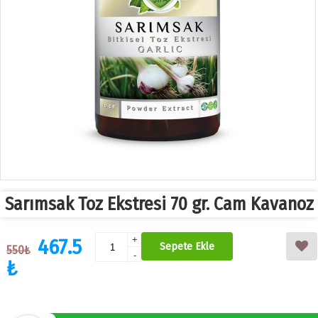
Sarımsak Toz Ekstresi 70 gr. Cam Kavanoz
467.5
+
Sepete Ekle
550₺
-
₺