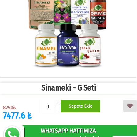
Sinameki - G Seti
+
Sepete Ekle
8250₺
-
7477.6 ₺