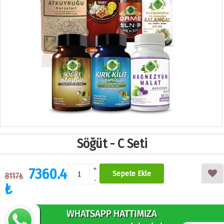
Söğüt - C Seti
7360.4
+
Sepete Ekle
8117₺
-
₺