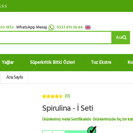
S.S.S
03 1853
WhatsApp Mesaj:
0533 815 56 84
Ara
Yağlar
Süperkritik Bitki Özleri
Toz Ekstre
Ko
Ana Sayfa
(0)
4.5
5
Spirulina - İ Seti
üzerinden
Ürünlerimiz Helal Sertifikalıdır. Ürünlerimizde hiç bir