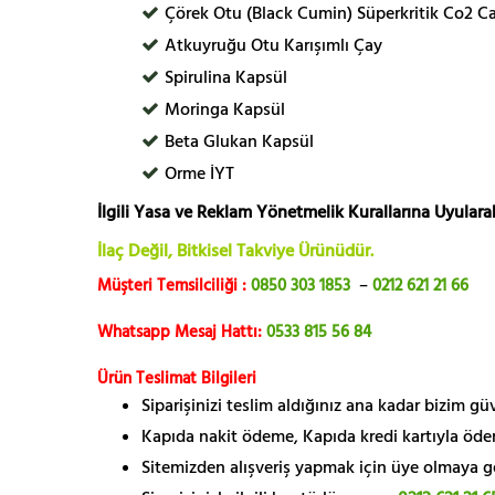
Çörek Otu (Black Cumin) Süperkritik Co2 C
Atkuyruğu Otu Karışımlı Çay
Spirulina Kapsül
Moringa Kapsül
Beta Glukan Kapsül
Orme İYT
İlgili Yasa ve Reklam Yönetmelik Kurallarına Uyularak
İlaç Değil, Bitkisel Takviye Ürünüdür.
Müşteri Temsilciliği :
0850 303 1853
–
0212 621 21 66
Whatsapp Mesaj Hattı:
0533 815 56 84
Ürün Teslimat Bilgileri
Siparişinizi teslim aldığınız ana kadar bizim g
Kapıda nakit ödeme, Kapıda kredi kartıyla öde
Sitemizden alışveriş yapmak için üye olmaya gere