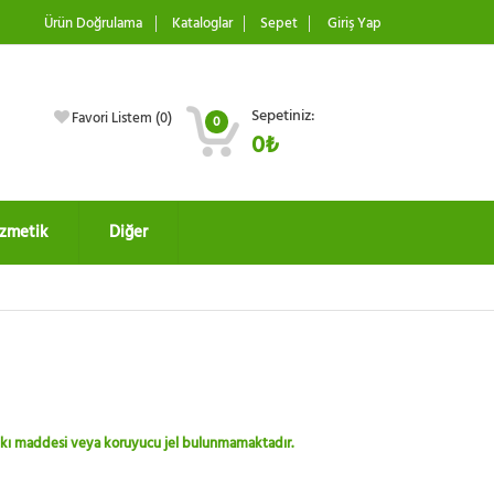
Ürün Doğrulama
Kataloglar
Sepet
Giriş Yap
Sepetiniz:
Favori Listem (
0
)
0
0₺
zmetik
Diğer
 katkı maddesi veya koruyucu jel bulunmamaktadır.