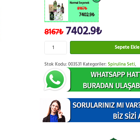
Normal Seçenek
8167₺
7402.9₺
7402.9₺
8167₺
Sepete Ekle
Stok Kodu:
003531
Kategoriler:
Spirulina Seti
,