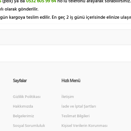
5
(pbx) ya da
0532 605 99 64
no’lu telefonu arayarak sorabilirsiniz.
lı olarak gönderilir.
 gün kargoya teslim edilir. En geç 2 iş günü içerisinde elinize ulaşır
Sayfalar
Hızlı Menü
Gizlilik Politikası
İletişim
Hakkımızda
İade ve İptal Şartları
Belgelerimiz
Teslimat Bilgileri
Sosyal Sorumluluk
Kişisel Verilerin Korunması