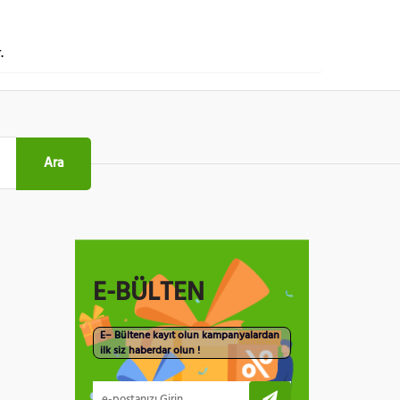
.
Ara
E-BÜLTEN
E– Bültene kayıt olun kampanyalardan
ilk siz haberdar olun !