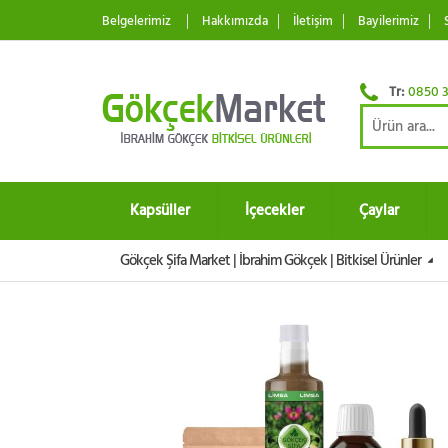
Belgelerimiz
Hakkımızda
İletişim
Bayilerimiz
Tr:
0850 3
Kapsüller
İçecekler
Çaylar
Gökçek Şifa Market | İbrahim Gökçek | Bitkisel Ürünler