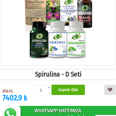
Spirulina - D Seti
+
Sepete Ekle
8167₺
-
7402.9 ₺