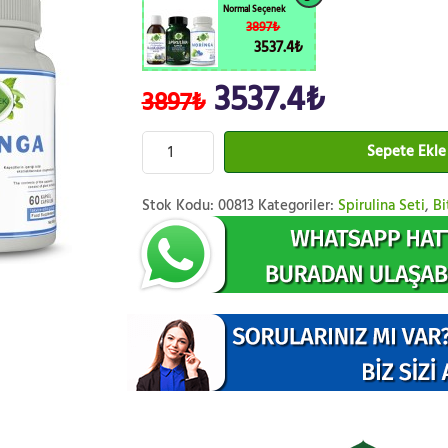
Normal Seçenek
3897₺
3537.4₺
3537.4₺
3897₺
Sepete Ekle
Stok Kodu:
00813
Kategoriler:
Spirulina Seti
,
Bi