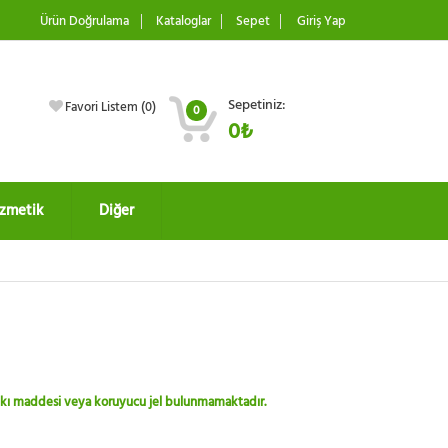
Ürün Doğrulama
Kataloglar
Sepet
Giriş Yap
Sepetiniz:
Favori Listem (
0
)
0
0₺
zmetik
Diğer
 katkı maddesi veya koruyucu jel bulunmamaktadır.