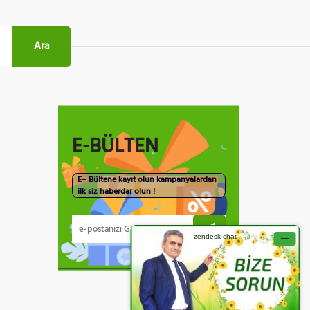
Ara
E-BÜLTEN
E– Bültene kayıt olun kampanyalardan
ilk siz haberdar olun !