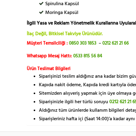
Spirulina Kapsül
Moringa Kapsül
İlgili Yasa ve Reklam Yönetmelik Kurallarına Uyularak
İlaç Değil, Bitkisel Takviye Ürünüdür.
Müşteri Temsilciliği :
0850 303 1853
–
0212 621 21 66
Whatsapp Mesaj Hattı:
0533 815 56 84
Ürün Teslimat Bilgileri
Siparişinizi teslim aldığınız ana kadar bizim g
Kapıda nakit ödeme, Kapıda kredi kartıyla öde
Sitemizden alışveriş yapmak için üye olmaya gere
Siparişinizle ilgili her türlü soruyu
0212 621 21 6
Aldığınız tüm ürünlerde kullanım bilgileri detay
Siparişleriniz hafta içi (Saat 14:00)’a kadar aynı