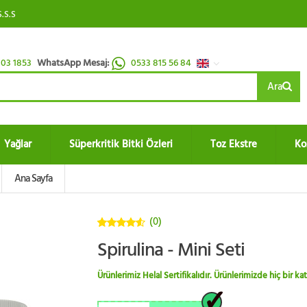
S.S.S
03 1853
WhatsApp Mesaj:
0533 815 56 84
Ara
Yağlar
Süperkritik Bitki Özleri
Toz Ekstre
Ko
Ana Sayfa
(0)
4.5
5
Spirulina - Mini Seti
üzerinden
Ürünlerimiz Helal Sertifikalıdır. Ürünlerimizde hiç bir