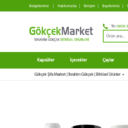
Belgelerimiz
Hakkımızda
İletişim
Bayilerimiz
Tr:
0850 3
Kapsüller
İçecekler
Çaylar
Gökçek Şifa Market | İbrahim Gökçek | Bitkisel Ürünler