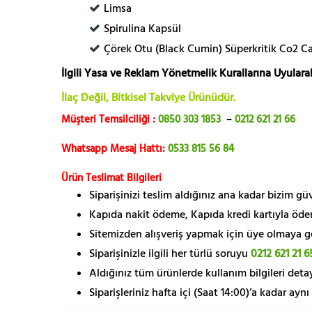
Limsa
Spirulina Kapsül
Çörek Otu (Black Cumin) Süperkritik Co2 C
İlgili Yasa ve Reklam Yönetmelik Kurallarına Uyularak
İlaç Değil, Bitkisel Takviye Ürünüdür.
Müşteri Temsilciliği :
0850 303 1853
–
0212 621 21 66
Whatsapp Mesaj Hattı:
0533 815 56 84
Ürün Teslimat Bilgileri
Siparişinizi teslim aldığınız ana kadar bizim g
Kapıda nakit ödeme, Kapıda kredi kartıyla öde
Sitemizden alışveriş yapmak için üye olmaya gere
Siparişinizle ilgili her türlü soruyu
0212 621 21 6
Aldığınız tüm ürünlerde kullanım bilgileri detay
Siparişleriniz hafta içi (Saat 14:00)’a kadar aynı