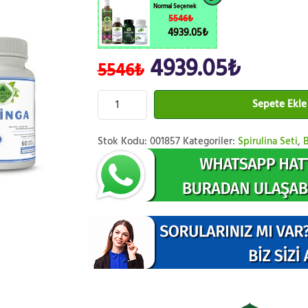
Normal Seçenek
5546₺
4939.05₺
4939.05₺
5546₺
Sepete Ekle
Stok Kodu:
001857
Kategoriler:
Spirulina Seti
,
B