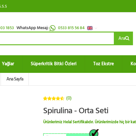
S.S.S
03 1853
WhatsApp Mesaj:
0533 815 56 84
Ara
Yağlar
Süperkritik Bitki Özleri
Toz Ekstre
Ko
Ana Sayfa
(0)
4.5
5
Spirulina - Orta Seti
üzerinden
Ürünlerimiz Helal Sertifikalıdır. Ürünlerimizde hiç bir