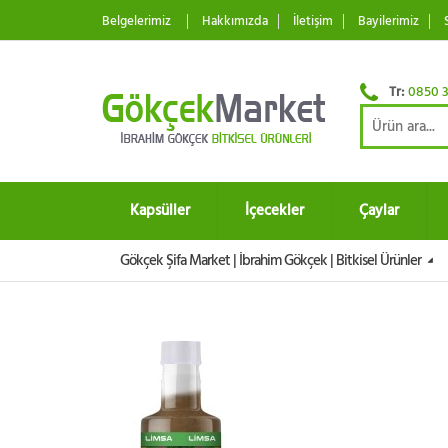
Belgelerimiz
Hakkımızda
İletişim
Bayilerimiz
Tr:
0850 3
Kapsüller
İçecekler
Çaylar
Gökçek Şifa Market | İbrahim Gökçek | Bitkisel Ürünler