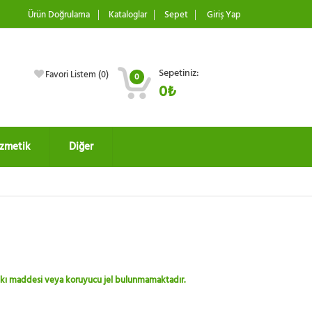
Ürün Doğrulama
Kataloglar
Sepet
Giriş Yap
Sepetiniz:
Favori Listem (
0
)
0
0₺
zmetik
Diğer
 katkı maddesi veya koruyucu jel bulunmamaktadır.