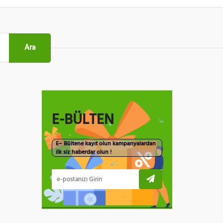
Ara
E-BÜLTEN
E– Bültene kayıt olun kampanyalardan
ilk siz haberdar olun !