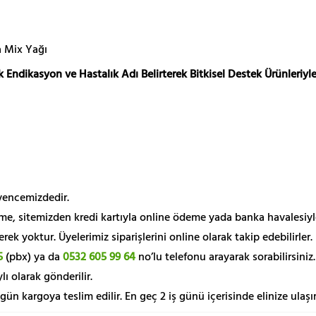
a Mix Yağı
 Endikasyon ve Hastalık Adı Belirterek Bitkisel Destek Ürünleriyle
üvencemizdedir.
me, sitemizden kredi kartıyla online ödeme yada banka havalesiyl
k yoktur. Üyelerimiz siparişlerini online olarak takip edebilirler.
5
(pbx) ya da
0532 605 99 64
no’lu telefonu arayarak sorabilirsiniz.
lı olarak gönderilir.
 gün kargoya teslim edilir. En geç 2 iş günü içerisinde elinize ulaşır