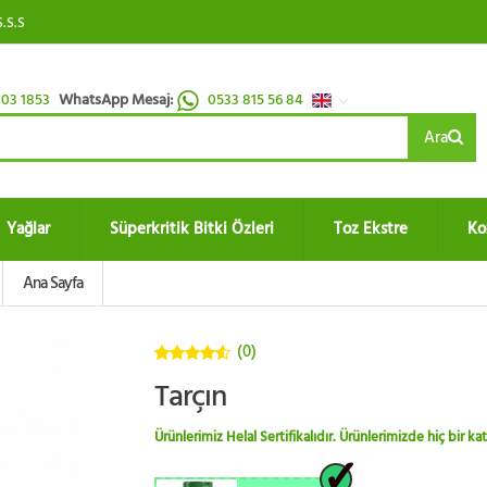
S.S.S
03 1853
WhatsApp Mesaj:
0533 815 56 84
Ara
Yağlar
Süperkritik Bitki Özleri
Toz Ekstre
Ko
Ana Sayfa
(0)
4.5
5
Tarçın
üzerinden
Ürünlerimiz Helal Sertifikalıdır. Ürünlerimizde hiç bir