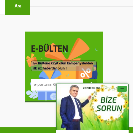
Ara
E-BÜLTEN
E– Bültene kayıt olun kampanyalardan
ilk siz haberdar olun !