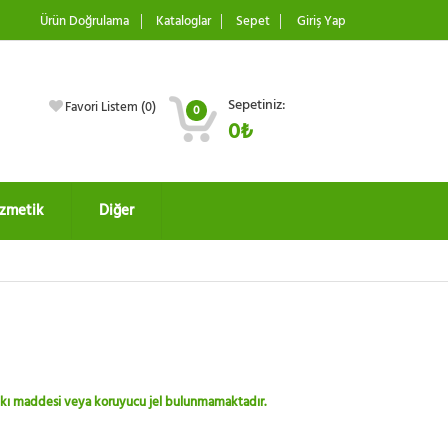
Ürün Doğrulama
Kataloglar
Sepet
Giriş Yap
Sepetiniz:
Favori Listem (
0
)
0
0₺
zmetik
Diğer
 katkı maddesi veya koruyucu jel bulunmamaktadır.