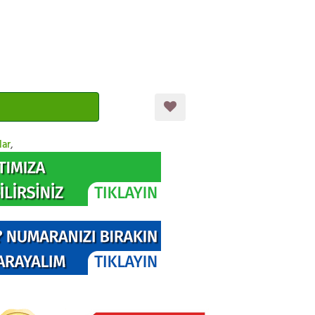
lar
,