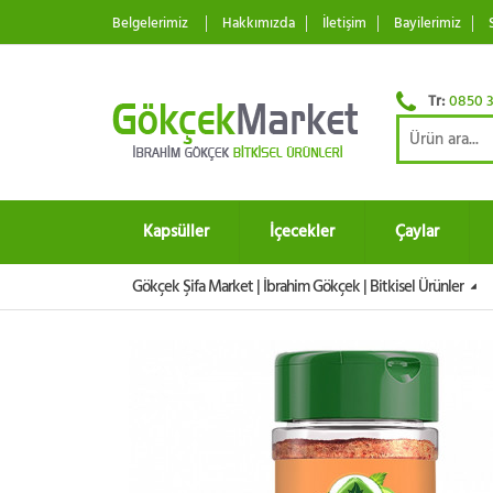
Belgelerimiz
Hakkımızda
İletişim
Bayilerimiz
Tr:
0850 3
Kapsüller
İçecekler
Çaylar
Gökçek Şifa Market | İbrahim Gökçek | Bitkisel Ürünler