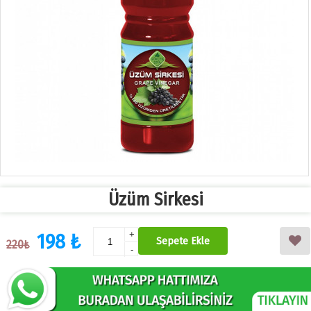
Üzüm Sirkesi
198 ₺
+
Sepete Ekle
220₺
-