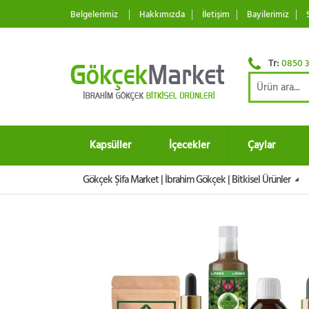
Belgelerimiz
Hakkımızda
İletişim
Bayilerimiz
Tr:
0850 3
Kapsüller
İçecekler
Çaylar
Gökçek Şifa Market | İbrahim Gökçek | Bitkisel Ürünler