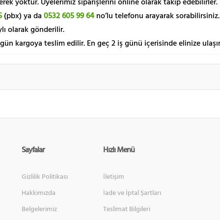
k yoktur. Üyelerimiz siparişlerini online olarak takip edebilirler.
5
(pbx) ya da
0532 605 99 64
no’lu telefonu arayarak sorabilirsiniz.
lı olarak gönderilir.
 gün kargoya teslim edilir. En geç 2 iş günü içerisinde elinize ulaşır
Sayfalar
Hızlı Menü
Gizlilik Politikası
İletişim
Hakkımızda
İade ve İptal Şartları
Belgelerimiz
Teslimat Bilgileri