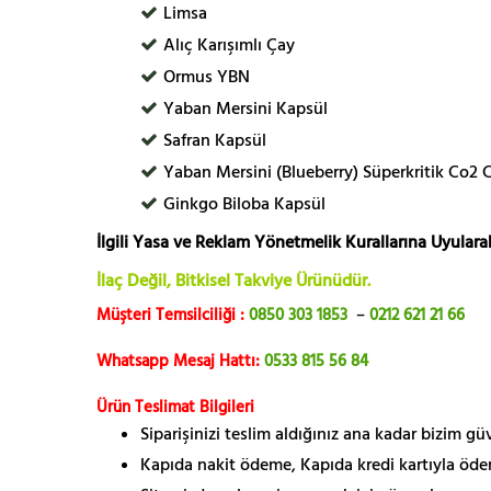
Limsa
Alıç Karışımlı Çay
Ormus YBN
Yaban Mersini Kapsül
Safran Kapsül
Yaban Mersini (Blueberry) Süperkritik Co2 
Ginkgo Biloba Kapsül
İlgili Yasa ve Reklam Yönetmelik Kurallarına Uyularak
İlaç Değil, Bitkisel Takviye Ürünüdür.
Müşteri Temsilciliği :
0850 303 1853
–
0212 621 21 66
Whatsapp Mesaj Hattı:
0533 815 56 84
Ürün Teslimat Bilgileri
Siparişinizi teslim aldığınız ana kadar bizim g
Kapıda nakit ödeme, Kapıda kredi kartıyla öde