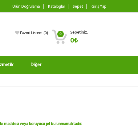
Ürün Doğrulama
Kataloglar
Sepet
Giriş Yap
Sepetiniz:
Favori Listem (
0
)
0
0₺
zmetik
Diğer
 katkı maddesi veya koruyucu jel bulunmamaktadır.