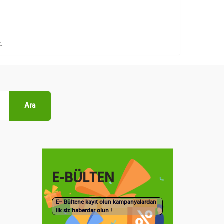
.
Ara
E-BÜLTEN
E– Bültene kayıt olun kampanyalardan
ilk siz haberdar olun !