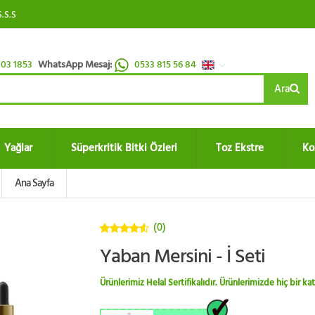
S.S.S
03 1853
WhatsApp Mesaj:
0533 815 56 84
Ara
Yağlar
Süperkritik Bitki Özleri
Toz Ekstre
Ko
Ana Sayfa
(0)
4.5
5
Yaban Mersini - İ Seti
üzerinden
Ürünlerimiz Helal Sertifikalıdır. Ürünlerimizde hiç bir