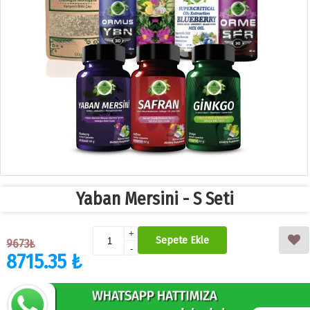
Yaban Mersini - S Seti
+
Sepete Ekle
9673₺
-
8715.35 ₺