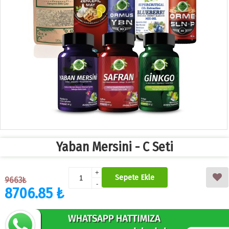
Yaban Mersini - C Seti
+
Sepete Ekle
9663₺
-
8706.85 ₺