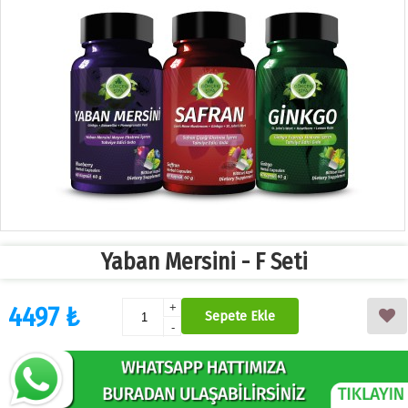
Yaban Mersini - F Seti
4497 ₺
+
Sepete Ekle
-