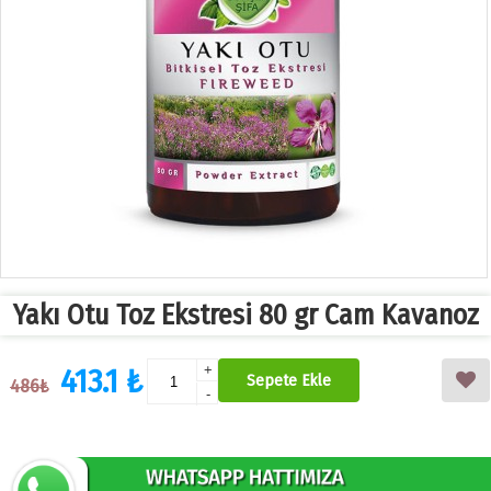
Yakı Otu Toz Ekstresi 80 gr Cam Kavanoz
413.1 ₺
+
Sepete Ekle
486₺
-