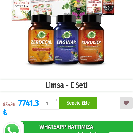
Limsa - E Seti
7741.3
+
Sepete Ekle
8543₺
-
₺