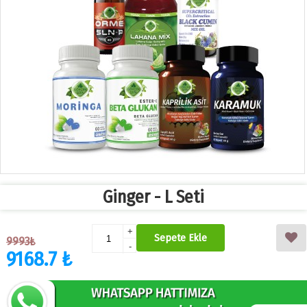
Ginger - L Seti
+
Sepete Ekle
9993₺
-
9168.7 ₺