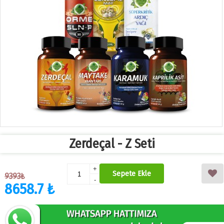
Zerdeçal - Z Seti
+
Sepete Ekle
9393₺
-
8658.7 ₺