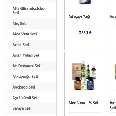
Alfa Gliserofosfokolin
Seti
Adaçayı Yağı
Ada
Alıç Seti
233.1 ₺
Aloe Vera Seti
Ardıç Seti
Aslan Yelesi Seti
SATIN AL!
SATIN
At Kestanesi Seti
Atkuyruğu Seti
Avokado Seti
Ayı Üzümü Seti
Aloe Vera - M Seti
Asl
Set
Bamya Seti