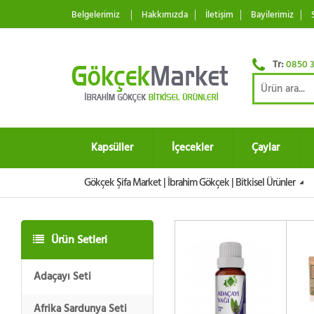
Belgelerimiz
Hakkımızda
İletişim
Bayilerimiz
Tr:
0850 3
Kapsüller
İçecekler
Çaylar
Gökçek Şifa Market | İbrahim Gökçek | Bitkisel Ürünler
Ürün Setleri
SATIN AL!
SATIN
Adaçayı Seti
Afrika Sardunya Seti