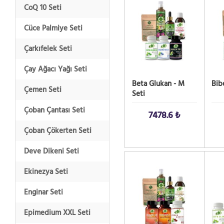
CoQ 10 Seti
Cüce Palmiye Seti
Çarkıfelek Seti
Çay Ağacı Yağı Seti
Beta Glukan - M
Bib
Çemen Seti
Seti
Çoban Çantası Seti
7478.6 ₺
Çoban Çökerten Seti
Deve Dikeni Seti
SATIN AL!
SATIN
Ekinezya Seti
Enginar Seti
Epimedium XXL Seti