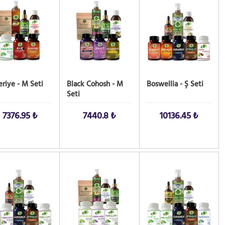
eriye - M Seti
Black Cohosh - M
Boswellia - Ş Seti
Seti
7376.95 ₺
7440.8 ₺
10136.45 ₺
 AL!
SATIN AL!
SATIN AL!