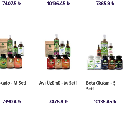
7407.5 ₺
10136.45 ₺
7385.9 ₺
 AL!
SATIN AL!
SATIN AL!
kado - M Seti
Ayı Üzümü - M Seti
Beta Glukan - Ş
Seti
7390.4 ₺
7476.8 ₺
10136.45 ₺
 AL!
SATIN AL!
SATIN AL!