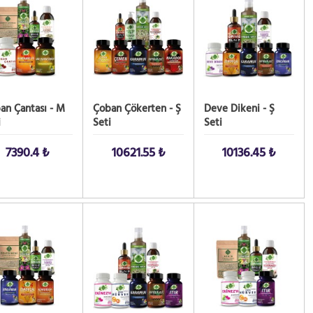
an Çantası - M
Çoban Çökerten - Ş
Deve Dikeni - Ş
i
Seti
Seti
7390.4 ₺
10621.55 ₺
10136.45 ₺
 AL!
SATIN AL!
SATIN AL!