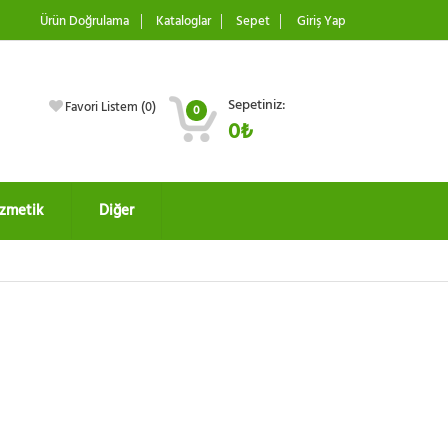
Ürün Doğrulama
Kataloglar
Sepet
Giriş Yap
Sepetiniz:
Favori Listem (
0
)
0
0₺
zmetik
Diğer