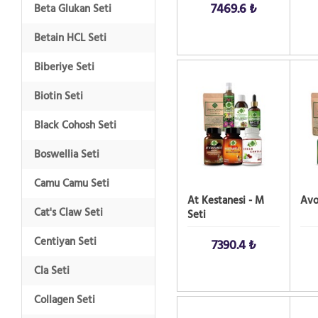
7469.6 ₺
Beta Glukan Seti
Betain HCL Seti
Biberiye Seti
SATIN AL!
SATIN
Biotin Seti
Black Cohosh Seti
Boswellia Seti
Camu Camu Seti
At Kestanesi - M
Avo
Cat's Claw Seti
Seti
Centiyan Seti
7390.4 ₺
Cla Seti
Collagen Seti
SATIN AL!
SATIN