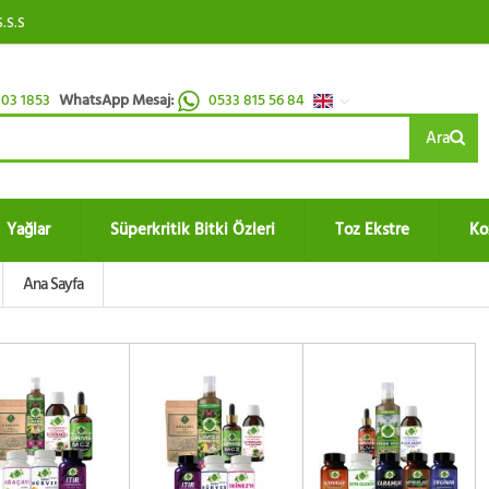
S.S.S
03 1853
WhatsApp Mesaj:
0533 815 56 84
Ara
Yağlar
Süperkritik Bitki Özleri
Toz Ekstre
Ko
Ana Sayfa
 AL!
SATIN AL!
SATIN AL!