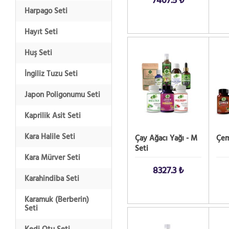
7407.5 ₺
Harpago Seti
Hayıt Seti
SATIN AL!
SATIN
Huş Seti
İngiliz Tuzu Seti
Japon Poligonumu Seti
Kaprilik Asit Seti
Kara Halile Seti
Çay Ağacı Yağı - M
Çem
Seti
Kara Mürver Seti
8327.3 ₺
Karahindiba Seti
Karamuk (Berberin)
Seti
SATIN AL!
SATIN