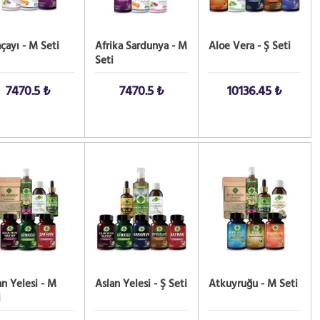
çayı - M Seti
Afrika Sardunya - M
Aloe Vera - Ş Seti
Seti
7470.5 ₺
7470.5 ₺
10136.45 ₺
 AL!
SATIN AL!
SATIN AL!
an Yelesi - M
Aslan Yelesi - Ş Seti
Atkuyruğu - M Seti
i