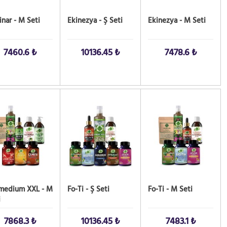
inar - M Seti
Ekinezya - Ş Seti
Ekinezya - M Seti
7460.6 ₺
10136.45 ₺
7478.6 ₺
 AL!
SATIN AL!
SATIN AL!
medium XXL - M
Fo-Ti - Ş Seti
Fo-Ti - M Seti
i
7868.3 ₺
10136.45 ₺
7483.1 ₺