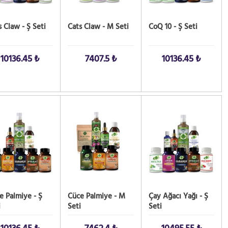
s Claw - Ş Seti
Cats Claw - M Seti
CoQ 10 - Ş Seti
10136.45 ₺
7407.5 ₺
10136.45 ₺
 AL!
SATIN AL!
SATIN AL!
e Palmiye - Ş
Cüce Palmiye - M
Çay Ağacı Yağı - Ş
i
Seti
Seti