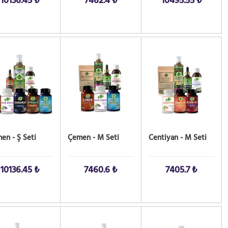
10136.45 ₺
7462.4 ₺
10495.55 ₺
 AL!
SATIN AL!
SATIN AL!
en - Ş Seti
Çemen - M Seti
Centiyan - M Seti
10136.45 ₺
7460.6 ₺
7405.7 ₺
 AL!
SATIN AL!
SATIN AL!