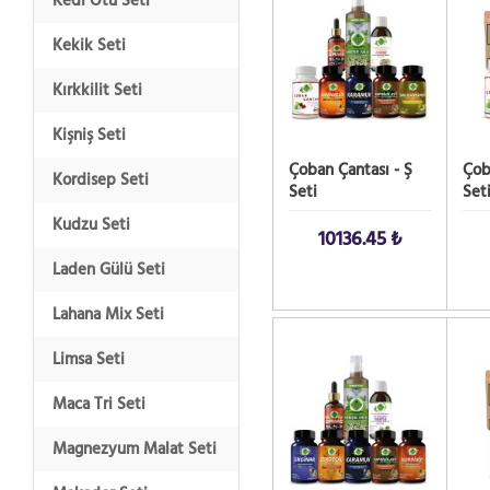
Kedi Otu Seti
Kekik Seti
Kırkkilit Seti
Kişniş Seti
Çoban Çantası - Ş
Çob
Kordisep Seti
Seti
Set
Kudzu Seti
10136.45 ₺
Laden Gülü Seti
Lahana Mix Seti
SATIN AL!
SATIN
Limsa Seti
Maca Tri Seti
Magnezyum Malat Seti