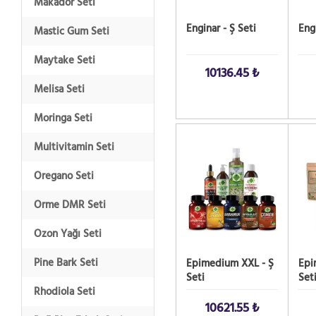
Makador Seti
Enginar - Ş Seti
Eng
Mastic Gum Seti
Maytake Seti
10136.45 ₺
Melisa Seti
Moringa Seti
SATIN AL!
SATIN
Multivitamin Seti
Oregano Seti
Orme DMR Seti
Ozon Yağı Seti
Pine Bark Seti
Epimedium XXL - Ş
Epi
Seti
Set
Rhodiola Seti
10621.55 ₺