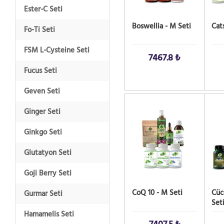
Ester-C Seti
Boswellia - M Seti
Cat
Fo-Ti Seti
FSM L-Cysteine Seti
7467.8 ₺
Fucus Seti
Geven Seti
SATIN AL!
SATIN
Ginger Seti
Ginkgo Seti
Glutatyon Seti
Goji Berry Seti
CoQ 10 - M Seti
Cüc
Gurmar Seti
Set
Hamamelis Seti