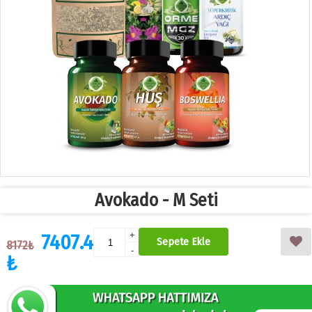
Avokado - M Seti
7407.4
+
Sepete Ekle
8172₺
-
₺