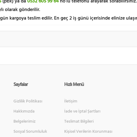
5
(pbx) ya da
0532 605 99 64
no’lu telefonu arayarak sorabilirsiniz.
lı olarak gönderilir.
 gün kargoya teslim edilir. En geç 2 iş günü içerisinde elinize ulaşır
Sayfalar
Hızlı Menü
Gizlilik Politikası
İletişim
Hakkımızda
İade ve İptal Şartları
Belgelerimiz
Teslimat Bilgileri
Sosyal Sorumluluk
Kişisel Verilerin Korunması