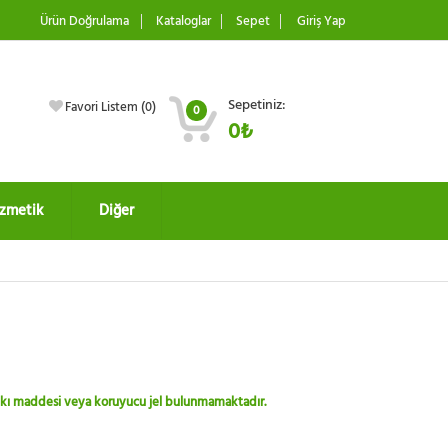
Ürün Doğrulama
Kataloglar
Sepet
Giriş Yap
Sepetiniz:
Favori Listem (
0
)
0
0₺
zmetik
Diğer
 katkı maddesi veya koruyucu jel bulunmamaktadır.