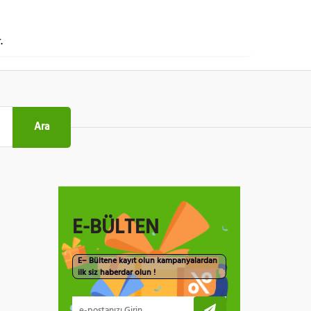
.
Ara
E-BÜLTEN
E– Bültene kayıt olun kampanyalardan
ilk siz haberdar olun !