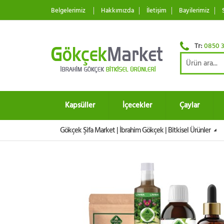
Belgelerimiz
Hakkımızda
İletişim
Bayilerimiz
Tr:
0850 3
Kapsüller
İçecekler
Çaylar
Gökçek Şifa Market | İbrahim Gökçek | Bitkisel Ürünler