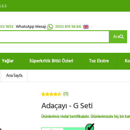
S.S.S
03 1853
WhatsApp Mesaj:
0533 815 56 84
Ara
Yağlar
Süperkritik Bitki Özleri
Toz Ekstre
Ko
Ana Sayfa
(0)
4.5
5
Adaçayı - G Seti
üzerinden
Ürünlerimiz Helal Sertifikalıdır. Ürünlerimizde hiç bir