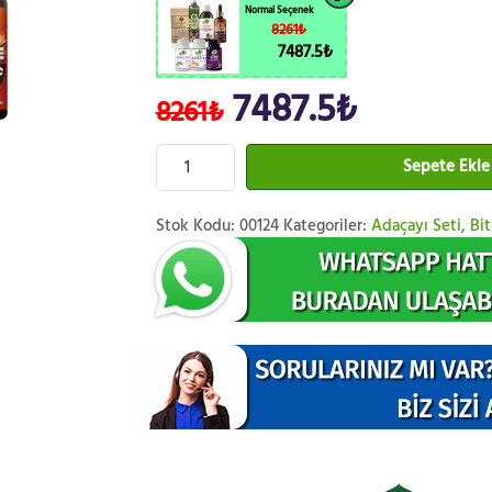
Normal Seçenek
8261₺
7487.5₺
7487.5₺
8261₺
Sepete Ekle
Stok Kodu:
00124
Kategoriler:
Adaçayı Seti
,
Bit