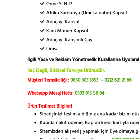
Orme SLN-P
Afrika Sardunya (Umckaloabo) Kapsül
Adaçayı Kapsül
Kara Mürver Kapsül
Adaçayı Karışımlı Çay
Limsa
İlgili Yasa ve Reklam Yönetmelik Kurallarına Uyularak
İlaç Değil, Bitkisel Takviye Ürünüdür.
Müşteri Temsilciliği :
0850 303 1853
–
0212 621 21 66
Whatsapp Mesaj Hattı:
0533 815 56 84
Ürün Teslimat Bilgileri
Siparişinizi teslim aldığınız ana kadar bizim g
Kapıda nakit ödeme, Kapıda kredi kartıyla öde
Sitemizden alışveriş yapmak için üye olmaya gere