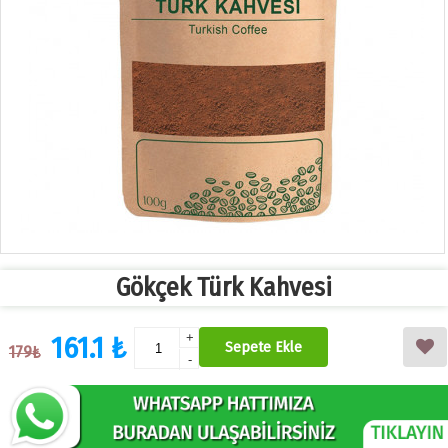
Gökçek Türk Kahvesi
161.1 ₺
+
Sepete Ekle
179₺
-